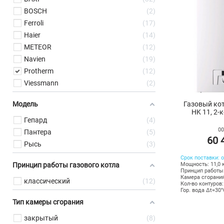
BOSCH
2
Ferroli
17
Haier
14
METEOR
12
Navien
19
Protherm
12
Viessmann
2
Газовый кот
Модель
HK 11, 2-к
Гепард
4
00
Пантера
5
60 
Рысь
3
Срок поставки: о
Принцип работы газового котла
Мощность: 11,0 
Принцип работы
Камера сгорания
классический
12
Кол-во контуров:
Гор. вода Δt=30°
Тип камеры сгорания
закрытый
8