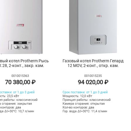
вый котел Protherm Рысь
Газовый котел Protherm Гепард
 28, 2-конт., закр. кам.
12 MOV, 2-конт., откр. кам.
0010015363
0010015235
70 380,00 ₽
94 020,00 ₽
оставки: от 1 до 3 дней
Срок поставки: от 1 до 3 дней
ть: 23,5 кВт
Мощность: 12,0 кВт
п работы: классический
Принцип работы: классический
 сгорания: закрытая
Камера сгорания: открытая
 контуров: два
Кол-во контуров: два
ода Δt=30°C: 10,7 л/мин
Гор. вода Δt=30°C: 11,4 л/мин