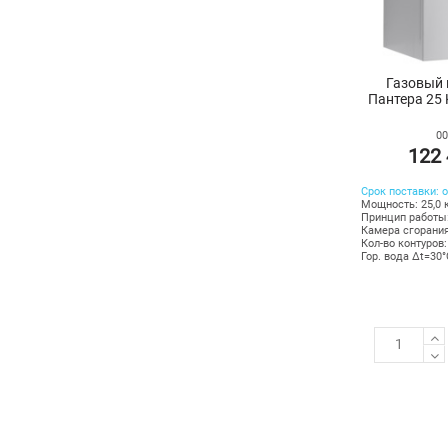
Газовый 
Пантера 25 K
00
122 
Срок поставки: о
Мощность: 25,0 
Принцип работы
Камера сгорания
Кол-во контуров:
Гор. вода Δt=30°