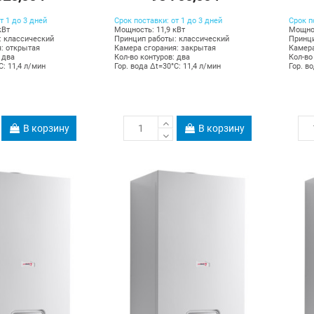
т 1 до 3 дней
Срок поставки: от 1 до 3 дней
Срок п
кВт
Мощность: 11,9 кВт
Мощнос
: классический
Принцип работы: классический
Принци
: открытая
Камера сгорания: закрытая
Камера
 два
Кол-во контуров: два
Кол-во
C: 11,4 л/мин
Гор. вода Δt=30°C: 11,4 л/мин
Гор. в
В корзину
В корзину