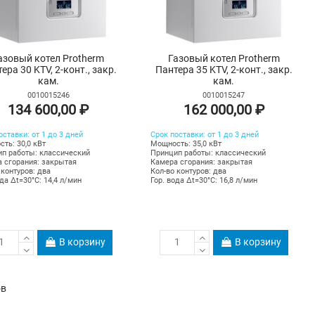
азовый котел Protherm
Газовый котел Protherm
ера 30 KTV, 2-конт., закр.
Пантера 35 KTV, 2-конт., закр.
кам.
кам.
0010015246
0010015247
134 600,00 ₽
162 000,00 ₽
оставки: от 1 до 3 дней
Срок поставки: от 1 до 3 дней
ть: 30,0 кВт
Мощность: 35,0 кВт
п работы: классический
Принцип работы: классический
 сгорания: закрытая
Камера сгорания: закрытая
 контуров: два
Кол-во контуров: два
ода Δt=30°C: 14,4 л/мин
Гор. вода Δt=30°C: 16,8 л/мин
В корзину
В корзину
ов