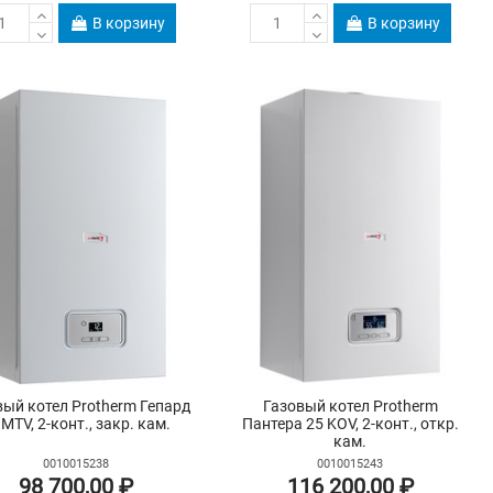
В корзину
В корзину
вый котел Protherm Гепард
Газовый котел Protherm
 MTV, 2-конт., закр. кам.
Пантера 25 KOV, 2-конт., откр.
кам.
0010015238
0010015243
98 700,00 ₽
116 200,00 ₽