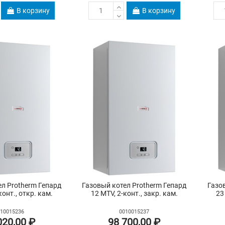
В корзину
В корзину
л Protherm Гепард
Газовый котел Protherm Гепард
Газо
конт., откр. кам.
12 MTV, 2-конт., закр. кам.
23
10015236
0010015237
020,00 ₽
98 700,00 ₽