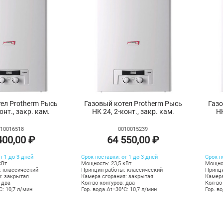
ел Protherm Рысь
Газовый котел Protherm Рысь
Газо
онт., закр. кам.
HK 24, 2-конт., закр. кам.
HK
10016518
0010015239
400,00 ₽
64 550,00 ₽
т 1 до 3 дней
Срок поставки: от 1 до 3 дней
Срок п
кВт
Мощность: 23,5 кВт
Мощнос
: классический
Принцип работы: классический
Принци
: закрытая
Камера сгорания: закрытая
Камера
 два
Кол-во контуров: два
Кол-во
C: 10,7 л/мин
Гор. вода Δt=30°C: 10,7 л/мин
Гор. в