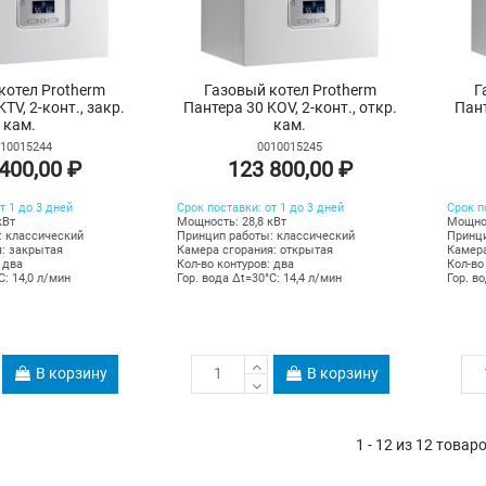
котел Protherm
Газовый котел Protherm
Г
TV, 2-конт., закр.
Пантера 30 KOV, 2-конт., откр.
Пант
кам.
кам.
10015244
0010015245
400,00 ₽
123 800,00 ₽
т 1 до 3 дней
Срок поставки: от 1 до 3 дней
Срок п
кВт
Мощность: 28,8 кВт
Мощнос
: классический
Принцип работы: классический
Принци
: закрытая
Камера сгорания: открытая
Камера
 два
Кол-во контуров: два
Кол-во
C: 14,0 л/мин
Гор. вода Δt=30°C: 14,4 л/мин
Гор. в
В корзину
В корзину
1 - 12 из 12 товар