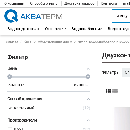
О компании
Способы оплаты
Доставка заказов
Контакты
mai
Водоподготовка
Отопление
Водоснабжение
Водоотвед
Главная
Каталог оборудования для отопления, водоснабжения и водоо
Двухконт
Фильтр
Цена
Фильтры
Сп
60400
₽
162000
₽
Способ крепления
настенный
12
Производители
BAXI
32