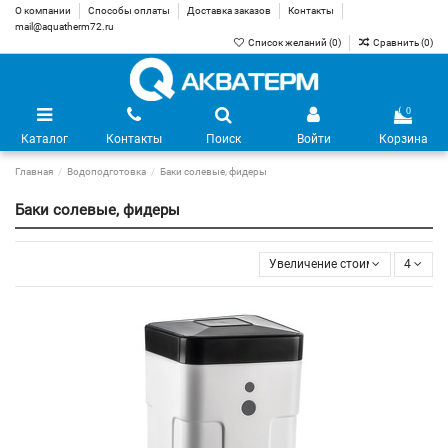
О компании
Способы оплаты
Доставка заказов
Контакты
mail@aquatherm72.ru
Список желаний (
0
)
Сравнить (
0
)
0
Каталог
Контакты
Поиск
Войти
Корзина
Главная
Водоподготовка
Баки солевые, фидеры
Баки солевые, фидеры
Увеличение стоимости
4