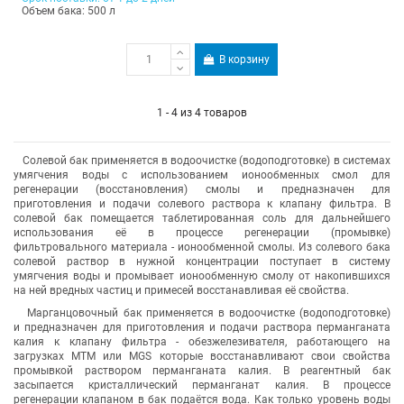
Объем бака: 500 л
В корзину
1 - 4 из 4 товаров
Солевой бак применяется в водоочистке (водоподготовке) в системах
умягчения воды с использованием ионообменных смол для
регенерации (восстановления) смолы
и
предназначен для
приготовления и подачи солевого раствора к клапану фильтра
. В
солевой бак помещается таблетированная соль для дальнейшего
использования её в процессе регенерации (промывке)
фильтровального материала - ионообменной смолы. Из солевого бака
солевой раствор в нужной концентрации поступает в систему
умягчения воды и промывает ионообменную смолу от накопившихся
на ней вредных частиц и примесей восстанавливая её свойства.
Марганцовочный бак
применяется в водоочистке (водоподготовке)
и
предназначен для приготовления и подачи раствора перманганата
калия к клапану фильтра - обезжелезивателя, работающего на
загрузках МТМ или MGS которые восстанавливают свои свойства
промывкой раствором перманганата калия. В реагентный бак
засыпается кристаллический перманганат калия. В процессе
регенерации клапаном в бак подаётся вода. Как только уровень воды