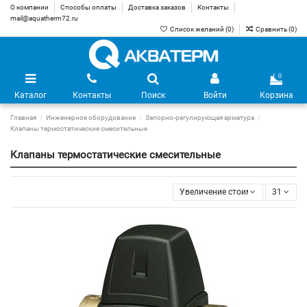
О компании
Способы оплаты
Доставка заказов
Контакты
mail@aquatherm72.ru
Список желаний (
0
)
Сравнить (
0
)
0
Каталог
Контакты
Поиск
Войти
Корзина
Главная
Инженерное оборудование
Запорно-регулирующая арматура
Клапаны термостатические смесительные
Клапаны термостатические смесительные
Увеличение стоимости
31