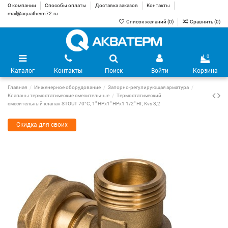
О компании
Способы оплаты
Доставка заказов
Контакты
mail@aquatherm72.ru
Список желаний (
0
)
Сравнить (
0
)
0
Каталог
Контакты
Поиск
Войти
Корзина
Главная
Инженерное оборудование
Запорно-регулирующая арматура
Клапаны термостатические смесительные
Термостатический
смесительный клапан STOUT 70°C, 1" НРх1" НРх1 1/2" НГ, Kvs 3,2
Скидка для своих