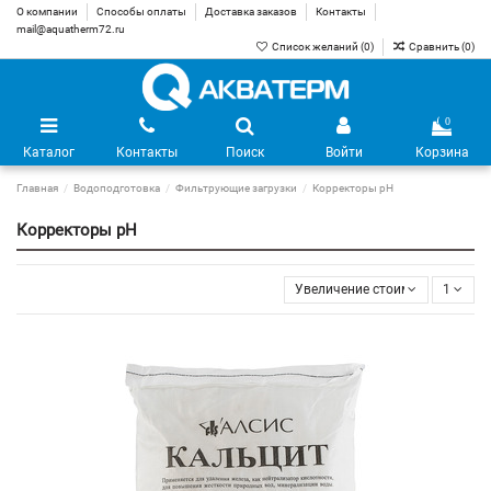
О компании
Способы оплаты
Доставка заказов
Контакты
mail@aquatherm72.ru
Список желаний (
0
)
Сравнить (
0
)
0
Каталог
Контакты
Поиск
Войти
Корзина
Главная
Водоподготовка
Фильтрующие загрузки
Корректоры pH
Корректоры pH
Увеличение стоимости
1