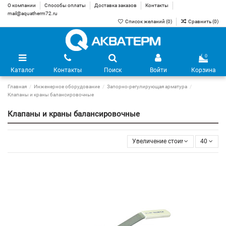
О компании
Способы оплаты
Доставка заказов
Контакты
mail@aquatherm72.ru
Список желаний (
0
)
Сравнить (
0
)
0
Каталог
Контакты
Поиск
Войти
Корзина
Главная
Инженерное оборудование
Запорно-регулирующая арматура
Клапаны и краны балансировочные
Клапаны и краны балансировочные
Увеличение стоимости
40