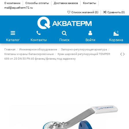
О компании
Способы оплаты
Доставка заказов
Контакты
mail@aquatherm72.ru
Список желаний (
0
)
Сравнить (
0
)
0
Каталог
Контакты
Поиск
Войти
Корзина
Главная
Инженерное оборудование
Запорно-регулирующая арматура
Клапаны и краны балансировочные
Кран шаровой регулирующий TEMPER
686 ст.20 DN 50 PN 40 фланец/фланец под задвижку