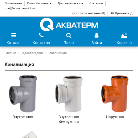
О компании
Способы оплаты
Доставка заказов
Контакты
mail@aquatherm72.ru
Список желаний (
0
)
Сравнить (
0
)
0
Каталог
Контакты
Поиск
Войти
Корзина
Главная
Водоотведение
Канализация
Канализация
Внутренняя
Внутренняя
Наружная
бесшумная