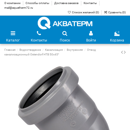
О компании
Способы оплаты
Доставка заказов
Контакты
mail@aquatherm72.ru
Список желаний (
0
)
Сравнить (
0
)
0
Каталог
Контакты
Поиск
Войти
Корзина
Главная
Водоотведение
Канализация
Внутренняя
Отвод
канализационный Ostendorf HTB 50х45°