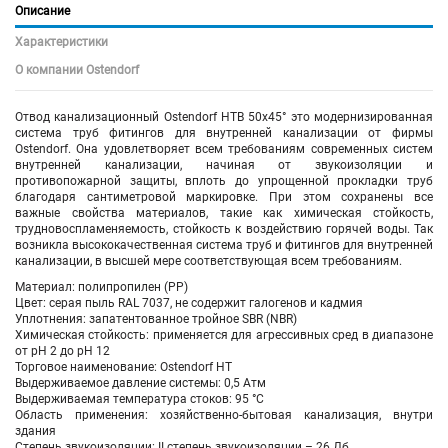
Описание
Характеристики
О компании Ostendorf
Отвод канализационный Ostendorf HTB 50х45° это модернизированная
система труб фитингов для внутренней канализации от фирмы
Ostendorf. Она удовлетворяет всем требованиям современных систем
внутренней канализации, начиная от звукоизоляции и
противопожарной защиты, вплоть до упрощенной прокладки труб
благодаря сантиметровой маркировке. При этом сохранены все
важные свойства материалов, такие как химическая стойкость,
трудновоспламеняемость, стойкость к воздействию горячей воды. Так
возникла высококачественная система труб и фитингов для внутренней
канализации, в высшей мере соответствующая всем требованиям.
Материал: полипропилен (PP)
Цвет: серая пыль RAL 7037, не содержит галогенов и кадмия
Уплотнения: запатентованное тройное SBR (NBR)
Химическая стойкость: применяется для агрессивных сред в диапазоне
от pH 2 до pH 12
Торговое наименование: Ostendorf HT
Выдерживаемое давление системы: 0,5 Атм
Выдерживаемая температура стоков: 95 °C
Область применения: хозяйственно-бытовая канализация, внутри
здания
Степень звукоизоляции: II степень звукоизоляции – 26 Дб