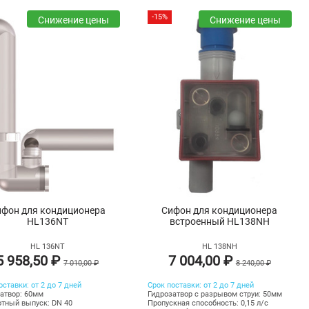
-15%
Снижение цены
Снижение цены
ифон для кондиционера
Сифон для кондиционера
HL136NT
встроенный HL138NH
HL 136NT
HL 138NH
5 958,50 ₽
7 004,00 ₽
7 010,00 ₽
8 240,00 ₽
оставки: от 2 до 7 дней
Срок поставки: от 2 до 7 дней
атвор: 60мм
Гидрозатвор с разрывом струи: 50мм
тный выпуск: DN 40
Пропускная способность: 0,15 л/с