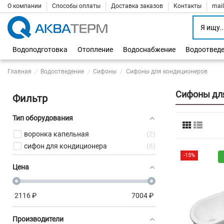
О компании
Способы оплаты
Доставка заказов
Контакты
mai
Водоподготовка
Отопление
Водоснабжение
Водоотвед
Главная
Водоотведение
Сифоны
Сифоны для кондиционеров
Сифоны дл
Фильтр
Тип оборудования
воронка капельная
2
сифон для кондиционера
6
-15%
Цена
2116
₽
7004
₽
Производители