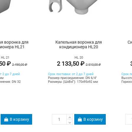
я воронка для
Капельная воронка для
С
ионера HL21
кондиционера HL20
HL 21
HL 20
,50 ₽
2 133,50 ₽
2 490,00 ₽
2 510,00 ₽
т 2 до 7 дней
Срок поставки: от 2 до 7 дней
Срок п
0мм
Размер присоединения: DN 6/4"
Высота
инения: DN 32
Размеры (ШхВхГ): 170х95х92 мм
Горизо
В корзину
В корзину