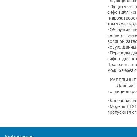
Функциональ
• Защита от 
сифон для ко
гидрозатворо
том числе мод
• Обслуживани
является моде
водяной затво
новую. Данный
• Перепады да
сифон для ко
Прозрачные в
можно через 
КАПЕЛЬНЫЕ 
Данный клас
кондициониров
• Капельная в
• Модель HL21
пропускная сп
Информация