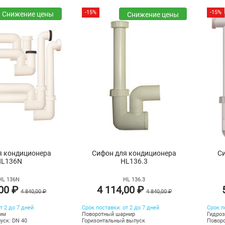
-15%
-15%
Снижение цены
Снижение цены
я кондиционера
Сифон для кондиционера
С
HL136N
HL136.3
HL 136N
HL 136.3
,00 ₽
4 114,00 ₽
4 840,00 ₽
4 840,00 ₽
т 2 до 7 дней
Срок поставки: от 2 до 7 дней
Срок п
0мм
Поворотный шарнир
Гидроз
уск: DN 40
Горизонтальный выпуск
Поворо