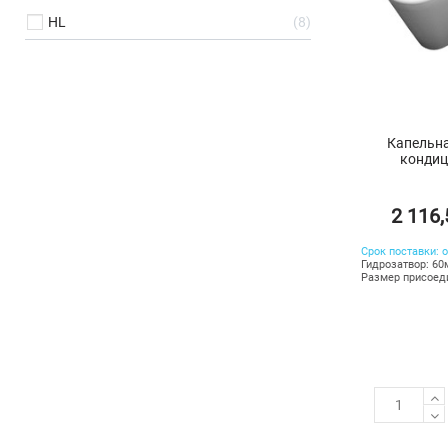
HL
8
Капельна
кондиц
2 116
Срок поставки: о
Гидрозатвор: 6
Размер присоед