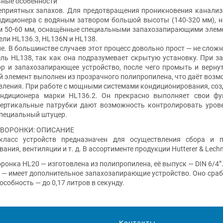
ные особенности
неприятных запахов. Для предотвращения проникновения канали
ндиционера с водяным затвором большой высоты (140-320 мм), н
м 50-60 мм, оснащённые специальными запахозапирающими элеме
ели HL136.3, HL136N и HL138.
е. В большинстве случаев этот процесс довольно прост — не слож
ль HL138, так как она подразумевает скрытую установку. При з
р и запахозапирающее устройство, после чего промыть и вернут
 элемент выполнен из прозрачного полипропилена, что даёт возм
вления. При работе с мощными системами кондиционирования, со
ндиционера марки HL136.2. Он прекрасно выполняет свои фу
ертикальные патрубки дают возможность контролировать урове
специальный штуцер.
ВОРОНКИ: ОПИСАНИЕ
с устройств предназначен для осуществления сбора и по
ания, вентиляции и т. д. В ассортименте продукции Hutterer & Lec
оронка HL20 — изготовлена из полипропилена, её выпуск — DIN 6/4
 — имеет дополнительное запахозапирающие устройство. Оно сраб
особность — до 0,17 литров в секунду.
Контакты