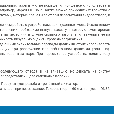
зационных газов в жилые помещения лучше всего использовать
апример, марки HL136.2. Также можно применять устройства с
нтами, которые срабатывают при пересыхании гидрозатвора, в
нее, чем работа с устройствами для кухонных моек. Исключением
агрязнении необходимо вынуть кассету, в которую вмонтирован
ь на место или в случае сильного загрязнения заменить её на
ожность визуально оценить уровень загрязнения.
здающими значительные перепады давления, стоит использовать
нкции при разрежении или избыточном давлении (2800 Па).
нь воды в затворе. При пересыхании устройства долить воду
следующего отвода в канализацию конденсата из систем
hner представлены две капельные воронки.
”. Присутствуют резьба и крепёжный фиксатор.
атывает при пересыхании. Гидрозатвор — 60 мм, выпуск — DN32,