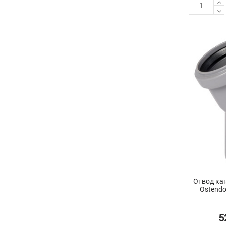
Отвод ка
Ostendo
5