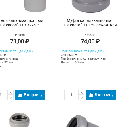
твод канализационный
Муфта канализационная
Ostendorf HTB 32х67°
Ostendorf HTU 50 ремонтная
110130
112500
71,00 ₽
74,00 ₽
оставки: от 1 до 2 дней
Срок поставки: от 1 до 2 дней
а: HT
Система: HT
тинга: отвод
Тип фитинга: муфта ремонтная
р: 32 мм
Диаметр: 50 мм
7°
В корзину
В корзину