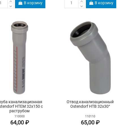
В корзину
В корзину
руба канализационная
Отвод канализационный
stendorf HTEM 32х150 с
Ostendorf HTB 32х30°
раструбом
110000
110110
64,00 ₽
65,00 ₽