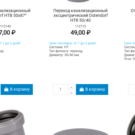
нализационный
Переход канализационный
О
rf HTB 50х87°
эксцентрический Ostendorf
HTR 50/40
112140
112710
7,00 ₽
49,00 ₽
т 1 до 2 дней
Срок поставки: от 1 до 2 дней
Срок п
Система: HT
Систем
вод
Тип фитинга: переход
Тип фи
Диаметр: 50/40 мм
Диамет
Угол: 3
В корзину
В корзину