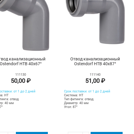
твод канализационный
Отвод канализационный
Ostendorf HTB 40х67°
Ostendorf HTB 40х87°
111130
111140
50,00 ₽
51,00 ₽
оставки: от 1 до 2 дней
Срок поставки: от 1 до 2 дней
а: HT
Система: HT
тинга: отвод
Тип фитинга: отвод
р: 40 мм
Диаметр: 40 мм
7°
Угол: 87°