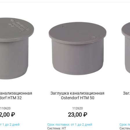
канализационная
Заглушка канализационная
Заг
dorf HTM 32
Ostendorf HTM 50
110620
112620
2,00 ₽
23,00 ₽
т 1 до 2 дней
Срок поставки: от 1 до 2 дней
Срок п
Система: HT
Систем