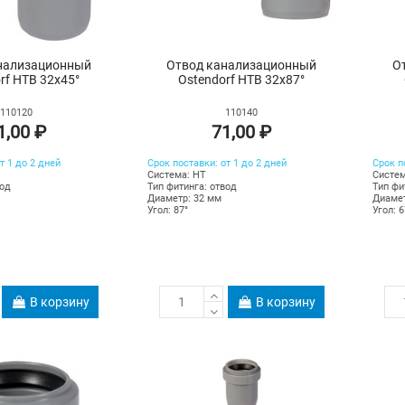
нализационный
Отвод канализационный
О
rf HTB 32х45°
Ostendorf HTB 32х87°
110120
110140
1,00 ₽
71,00 ₽
т 1 до 2 дней
Срок поставки: от 1 до 2 дней
Срок п
Система: HT
Систем
вод
Тип фитинга: отвод
Тип фи
Диаметр: 32 мм
Диамет
Угол: 87°
Угол: 6
В корзину
В корзину