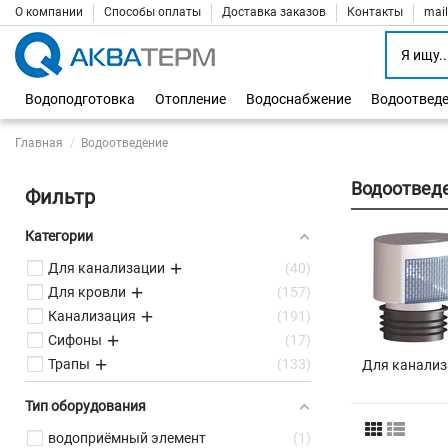
О компании
Способы оплаты
Доставка заказов
Контакты
mai
Водоподготовка
Отопление
Водоснабжение
Водоотвед
Главная
Водоотведение
Водоотвед
Фильтр
Категории
Для канализации
40
Для кровли
157
Канализация
191
Сифоны
17
Трапы
133
Для канализ
Тип оборудования
водоприёмный элемент
1