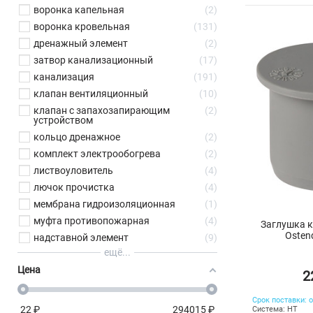
воронка капельная
2
воронка кровельная
131
дренажный элемент
2
затвор канализационный
17
канализация
191
клапан вентиляционный
10
клапан с запахозапирающим
2
устройством
кольцо дренажное
2
комплект электрообогрева
2
листвоуловитель
4
лючок прочистка
4
мембрана гидроизоляционная
1
муфта противопожарная
4
Заглушка 
Osten
надставной элемент
9
ещё...
Цена
2
Срок поставки: о
22
₽
294015
₽
Система: HT