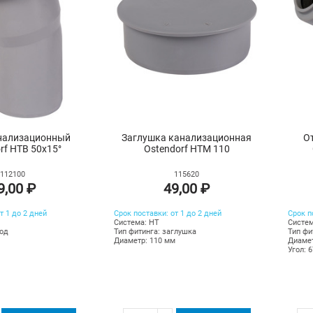
нализационный
Заглушка канализационная
О
rf HTB 50х15°
Ostendorf HTM 110
112100
115620
9,00 ₽
49,00 ₽
т 1 до 2 дней
Срок поставки: от 1 до 2 дней
Срок п
Система: HT
Систем
вод
Тип фитинга: заглушка
Тип фи
Диаметр: 110 мм
Диамет
Угол: 6