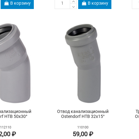
В корзину
В корзину
нализационный
Отвод канализационный
Т
rf HTB 50х30°
Ostendorf HTB 32х15°
O
112110
110100
2,00 ₽
59,00 ₽