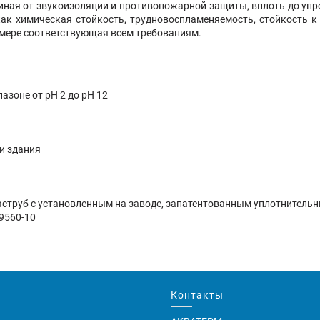
иная от звукоизоляции и противопожарной защиты, вплоть до уп
как химическая стойкость, трудновоспламеняемость, стойкость к
й мере соответствующая всем требованиям.
азоне от pH 2 до pH 12
и здания
раструб с установленным на заводе, запатентованным уплотнитель
19560-10
Контакты