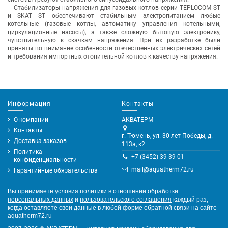
Стабилизаторы напряжения для газовых котлов серии TEPLOCOM ST
и SKAT ST обеспечивают стабильным электропитанием любые
котельные (газовые котлы, автоматику управления котельными,
циркуляционные насосы), а также сложную бытовую электронику,
чувствительную к скачкам напряжения. При их разработке были
приняты во внимание особенности отечественных электрических сетей
и требования импортных отопительной котлов к качеству напряжения.
Информация
Контакты
О компании
АКВАТЕРМ
Контакты
г. Тюмень, ул. 30 лет Победы, д.
Доставка заказов
113а, к2
Политика
+7 (3452) 39-39-01
конфиденциальности
mail@aquatherm72.ru
Гарантийные обязательства
Вы принимаете условия
политики в отношении обработки
персональных данных
и
пользовательского соглашения
каждый раз,
когда оставляете свои данные в любой форме обратной связи на сайте
aquatherm72.ru