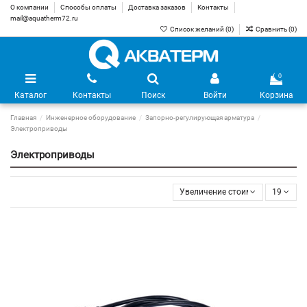
О компании
Способы оплаты
Доставка заказов
Контакты
mail@aquatherm72.ru
Список желаний (
0
)
Сравнить (
0
)
0
Каталог
Контакты
Поиск
Войти
Корзина
Главная
Инженерное оборудование
Запорно-регулирующая арматура
Электроприводы
Электроприводы
Увеличение стоимости
19