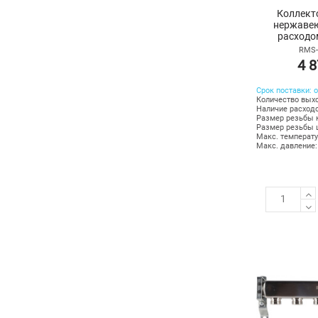
Коллект
нержавею
расходо
воздухоотв
RMS-
4 8
Срок поставки: о
Количество выхо
Наличие расходо
Размер резьбы к
Размер резьбы ш
Макс. температу
Макс. давление: