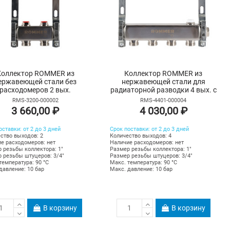
Коллектор ROMMER из
Коллектор ROMMER из
ержавеющей стали без
нержавеющей стали для
расходомеров 2 вых.
радиаторной разводки 4 вых. с
воздухоотводчиком
RMS-3200-000002
RMS-4401-000004
3 660,00 ₽
4 030,00 ₽
оставки: от 2 до 3 дней
Срок поставки: от 2 до 3 дней
ство выходов: 2
Количество выходов: 4
е расходомеров: нет
Наличие расходомеров: нет
 резьбы коллектора: 1"
Размер резьбы коллектора: 1"
 резьбы штуцеров: 3/4"
Размер резьбы штуцеров: 3/4"
температура: 90 °С
Макс. температура: 90 °С
давление: 10 бар
Макс. давление: 10 бар
В корзину
В корзину