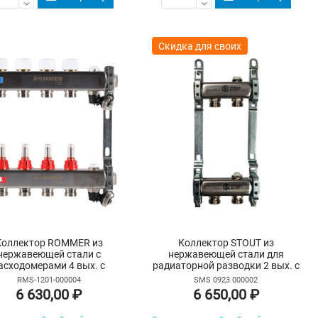
Скидка для своих
Коллектор ROMMER из
Коллектор STOUT из
нержавеющей стали с
нержавеющей стали для
асходомерами 4 вых. с
радиаторной разводки 2 вых. с
духоотводчиком и сливом
воздухоотводчиком
RMS-1201-000004
SMS 0923 000002
6 630,00 ₽
6 650,00 ₽