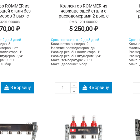
ор ROMMER из
Коллектор ROMMER из
щей стали без
нержавеющей стали с
н
меров 3 вых. с
расходомерами 2 вых. с
одчиком и сливом
воздухоотводчиком и сливом
воз
3201-000003
RMS-1201-000002
70,00 ₽
5 250,00 ₽
т 2 до 3 дней
Срок поставки: от 2 до 3 дней
Срок п
дов: 3
Количество выходов: 2
Количе
меров: нет
Наличие расходомеров: да
Наличи
оллектора: 1"
Размер резьбы коллектора: 1"
Размер
туцеров: 3/4"
Размер резьбы штуцеров: 3/4"
Размер
ра: 90 °С
Макс. температура: 70 °С
Макс. 
 10 бар
Макс. давление: 6 бар
Макс. 
В корзину
В корзину