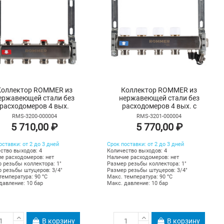
Коллектор ROMMER из
Коллектор ROMMER из
ержавеющей стали без
нержавеющей стали без
расходомеров 4 вых.
расходомеров 4 вых. с
воздухоотводчиком и сливом
RMS-3200-000004
RMS-3201-000004
5 710,00 ₽
5 770,00 ₽
оставки: от 2 до 3 дней
Срок поставки: от 2 до 3 дней
ство выходов: 4
Количество выходов: 4
е расходомеров: нет
Наличие расходомеров: нет
 резьбы коллектора: 1"
Размер резьбы коллектора: 1"
 резьбы штуцеров: 3/4"
Размер резьбы штуцеров: 3/4"
температура: 90 °С
Макс. температура: 90 °С
давление: 10 бар
Макс. давление: 10 бар
В корзину
В корзину