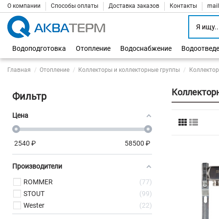
О компании
Способы оплаты
Доставка заказов
Контакты
mai
Водоподготовка
Отопление
Водоснабжение
Водоотвед
Главная
Отопление
Коллекторы и коллекторные группы
Коллектор
Коллектор
Фильтр
Цена
2540
₽
58500
₽
Производители
ROMMER
77
STOUT
99
Wester
22