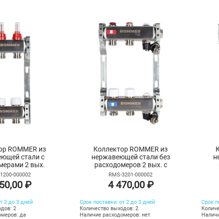
ор ROMMER из
Коллектор ROMMER из
ющей стали с
нержавеющей стали без
н
мерами 2 вых.
расходомеров 2 вых. с
воздухоотводчиком и сливом
1200-000002
RMS-3201-000002
50,00 ₽
4 470,00 ₽
т 2 до 3 дней
Срок поставки: от 2 до 3 дней
Срок п
дов: 2
Количество выходов: 2
Количе
омеров: да
Наличие расходомеров: нет
Наличи