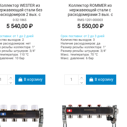
Коллектор WESTER из
Коллектор ROMMER из
ержавеющей стали без
нержавеющей стали с
расходомеров 2 вых. с
расходомерами 3 вых. с
духоотводчиком и сливом
воздухоотводчиком и сливом
0-32-1865
RMS-1201-000003
5 540,00 ₽
5 550,00 ₽
оставки: от 1 до 2 дней
Срок поставки: от 2 до 3 дней
ство выходов: 2
Количество выходов: 3
е расходомеров: нет
Наличие расходомеров: да
 резьбы коллектора: 1"
Размер резьбы коллектора: 1"
 резьбы штуцеров: 3/4"
Размер резьбы штуцеров: 3/4"
температура: 110 °С
Макс. температура: 70 °С
давление: 10 бар
Макс. давление: 6 бар
В корзину
В корзину