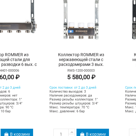
ор ROMMER из
Коллектор ROMMER из
щей стали для
нержавеющей стали с
н
разводки 6 вых. с
расходомерами 3 вых.
оотводчиком
4401-000006
RMS-1200-000003
60,00 ₽
5 580,00 ₽
т 2 до 3 дней
Срок поставки: от 2 до 3 дней
Срок п
дов: 6
Количество выходов: 3
Количе
меров: нет
Наличие расходомеров: да
Наличи
оллектора: 1"
Размер резьбы коллектора: 1"
Размер
туцеров: 3/4"
Размер резьбы штуцеров: 3/4"
Размер
ра: 90 °С
Макс. температура: 70 °С
Макс. 
 10 бар
Макс. давление: 6 бар
Макс. 
В корзину
В корзину