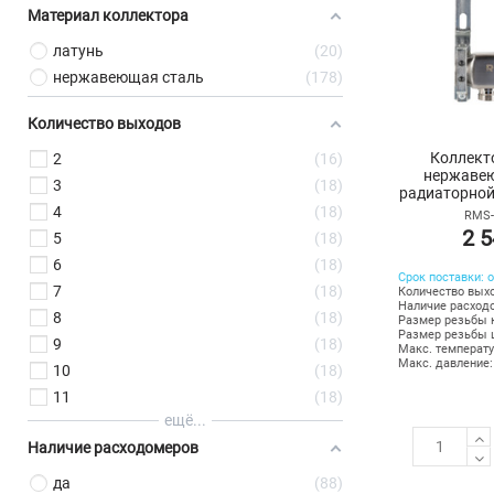
Материал коллектора
латунь
20
нержавеющая сталь
178
Количество выходов
Коллект
2
16
нержавею
3
18
радиаторной 
воздух
4
18
RMS-
2 5
5
18
6
18
Срок поставки: о
7
18
Количество выхо
Наличие расходо
8
18
Размер резьбы к
Размер резьбы ш
9
18
Макс. температу
Макс. давление:
10
18
11
18
ещё...
Наличие расходомеров
да
88