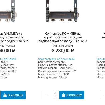
ор ROMMER из
Коллектор ROMMER из
щей стали для
нержавеющей стали для
н
разводки 2 вых. с
радиаторной разводки 3 вых. с
оотводчиком
воздухоотводчиком
4401-000002
RMS-4401-000003
40,00 ₽
3 280,00 ₽
т 2 до 3 дней
Срок поставки: от 2 до 3 дней
Срок п
дов: 2
Количество выходов: 3
Количе
меров: нет
Наличие расходомеров: нет
Наличи
оллектора: 1"
Размер резьбы коллектора: 1"
Размер
туцеров: 3/4"
Размер резьбы штуцеров: 3/4"
Размер
ра: 90 °С
Макс. температура: 90 °С
Макс. 
 10 бар
Макс. давление: 10 бар
Макс. 
В корзину
В корзину