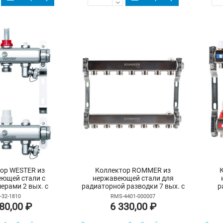
ор WESTER из
Коллектор ROMMER из
ющей стали с
нержавеющей стали для
ерами 2 вых. с
радиаторной разводки 7 вых. с
р
одчиком и сливом
воздухоотводчиком
воз
-32-1810
RMS-4401-000007
80,00 ₽
6 330,00 ₽