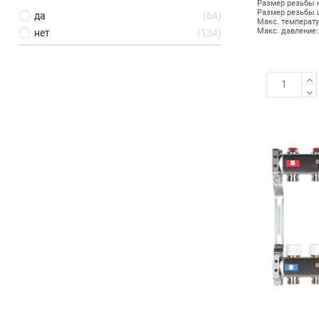
Размер резьбы к
Размер резьбы ш
да
64
Макс. температу
Макс. давление:
нет
134