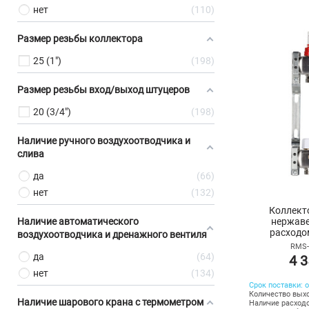
нет
110
Размер резьбы коллектора
25 (1")
198
Размер резьбы вход/выход штуцеров
20 (3/4")
198
Наличие ручного воздухоотводчика и
слива
да
66
нет
132
Коллект
нержаве
Наличие автоматического
расходо
воздухоотводчика и дренажного вентиля
RMS-
да
64
4 3
нет
134
Срок поставки: о
Количество выхо
Наличие шарового крана с термометром
Наличие расход