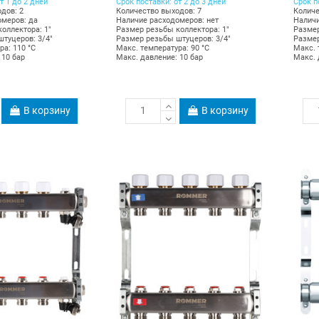
т 1 до 2 дней
Срок поставки: от 2 до 3 дней
Срок п
дов: 2
Количество выходов: 7
Количе
омеров: да
Наличие расходомеров: нет
Наличи
оллектора: 1"
Размер резьбы коллектора: 1"
Размер
туцеров: 3/4"
Размер резьбы штуцеров: 3/4"
Размер
ра: 110 °С
Макс. температура: 90 °С
Макс. 
 10 бар
Макс. давление: 10 бар
Макс. 
В корзину
В корзину