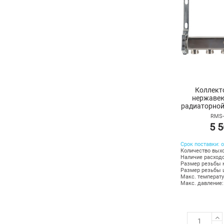
Коллект
нержавею
радиаторной 
воздух
RMS-
5 5
Срок поставки: о
Количество выхо
Наличие расходо
Размер резьбы к
Размер резьбы ш
Макс. температу
Макс. давление: