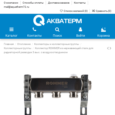
О компании
Способы оплаты
Доставка заказов
Контакты
mail@aquatherm72.ru
Список желаний (
0
)
Сравнить (
0
)
0
Каталог
Контакты
Поиск
Войти
Корзина
Главная
Отопление
Коллекторы и коллекторные группы
Коллекторные группы
Коллектор ROMMER из нержавеющей стали для
радиаторной разводки 3 вых. с воздухоотводчиком