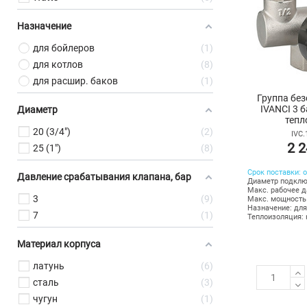
Назначение
для бойлеров
1
для котлов
8
для расшир. баков
1
Группа без
IVANCI 3 б
Диаметр
тепл
20 (3/4")
2
IVC.
2 2
25 (1")
8
Срок поставки: о
Давление срабатывания клапана, бар
Диаметр подклю
Макс. рабочее д
3
9
Макс. мощность 
Назначение: для
7
1
Теплоизоляция: 
Материал корпуса
латунь
6
сталь
3
чугун
1