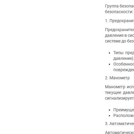
Группа безопа
безопасности:
1. Предохран
Предохранител
давление в си
системе до бе
Типы пред
давление)
Особенно
поврежден
2. Манометр
Манометр исп
текущее давл
сигнализирует
Преимущес
Расположе
3. Автоматиче
Автоматически