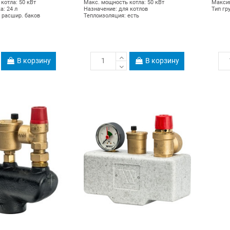
котла: 50 кВт
Макс. мощность котла: 50 кВт
Максим
а: 24 л
Назначение: для котлов
Тип гр
 расшир. баков
Теплоизоляция: есть
В корзину
В корзину