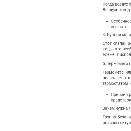
Когда воздух 
Воздухоотводч
Особеннос
вызвать ш
4. Ручной сбр
Этот клапан и
когда это нео
элемент испол
5. Термометр 
Термометр ил
позволяет от
термостатом, 
Принцип р
предотвра
Зачем нужна г
Группа безоп
опасных ситуа