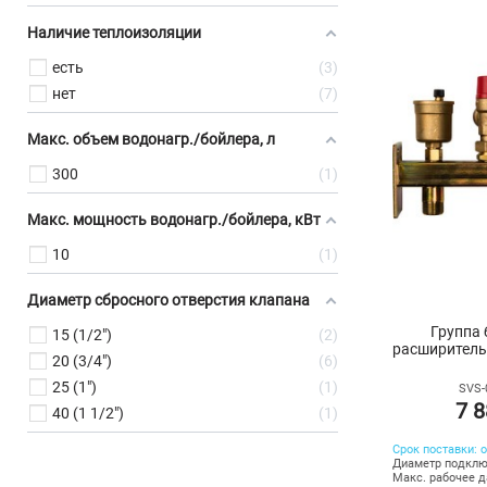
Наличие теплоизоляции
есть
3
нет
7
Макс. объем водонагр./бойлера, л
300
1
Макс. мощность водонагр./бойлера, кВт
10
1
Диаметр сбросного отверстия клапана
Группа 
15 (1/2")
2
расширитель
20 (3/4")
6
25 (1")
1
SVS-
7 8
40 (1 1/2")
1
Срок поставки: о
Диаметр подключ
Макс. рабочее д