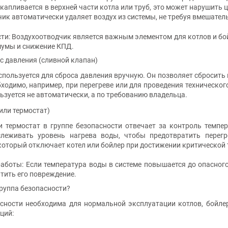
скапливается в верхней части котла или труб, это может нарушит
ик автоматически удаляет воздух из системы, не требуя вмешател
ти: Воздухоотводчик является важным элементом для котлов и бо
умы и снижение КПД.
ос давления (сливной клапан)
спользуется для сброса давления вручную. Он позволяет сбросить
бходимо, например, при перегреве или для проведения техническог
ьзуется не автоматически, а по требованию владельца.
(или термостат)
и термостат в группе безопасности отвечает за контроль темпер
слеживать уровень нагрева воды, чтобы предотвратить перег
который отключает котел или бойлер при достижении критической
аботы: Если температура воды в системе повышается до опасного
тить его повреждение.
руппа безопасности?
асности необходима для нормальной эксплуатации котлов, бойлер
ций: