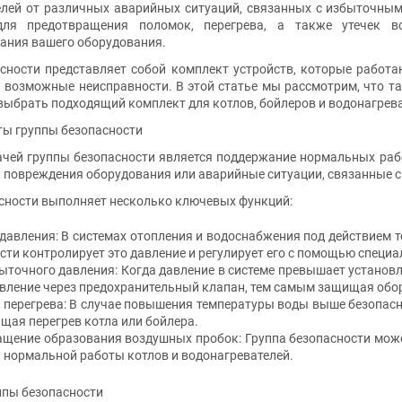
елей от различных аварийных ситуаций, связанных с избыточным
для предотвращения поломок, перегрева, а также утечек в
ания вашего оборудования.
сности представляет собой комплект устройств, которые работа
возможные неисправности. В этой статье мы рассмотрим, что так
 выбрать подходящий комплект для котлов, бойлеров и водонагрева
ты группы безопасности
чей группы безопасности является поддержание нормальных рабо
повреждения оборудования или аварийные ситуации, связанные с
сности выполняет несколько ключевых функций:
давления: В системах отопления и водоснабжения под действием 
сти контролирует это давление и регулирует его с помощью специ
ыточного давления: Когда давление в системе превышает установ
вление через предохранительный клапан, тем самым защищая обо
 перегрева: В случае повышения температуры воды выше безопасн
щая перегрев котла или бойлера.
щение образования воздушных пробок: Группа безопасности может
 нормальной работы котлов и водонагревателей.
ппы безопасности