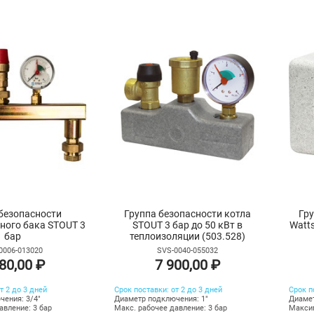
безопасности
Группа безопасности котла
Гру
ного бака STOUT 3
STOUT 3 бар до 50 кВт в
Watts
бар
теплоизоляции (503.528)
0006-013020
SVS-0040-055032
80,00 ₽
7 900,00 ₽
т 2 до 3 дней
Срок поставки: от 2 до 3 дней
Срок п
ения: 3/4"
Диаметр подключения: 1"
Диамет
авление: 3 бар
Макс. рабочее давление: 3 бар
Максим