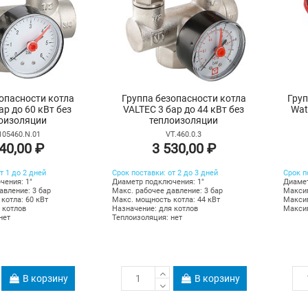
опасности котла
Группа безопасности котла
Груп
ар до 60 кВт без
VALTEC 3 бар до 44 кВт без
Wat
оизоляции
теплоизоляции
105460.N.01
VT.460.0.3
40,00 ₽
3 530,00 ₽
т 1 до 2 дней
Срок поставки: от 2 до 3 дней
Срок п
чения: 1"
Диаметр подключения: 1"
Диамет
авление: 3 бар
Макс. рабочее давление: 3 бар
Максим
котла: 60 кВт
Макс. мощность котла: 44 кВт
Максим
 котлов
Назначение: для котлов
Максим
нет
Теплоизоляция: нет
В корзину
В корзину