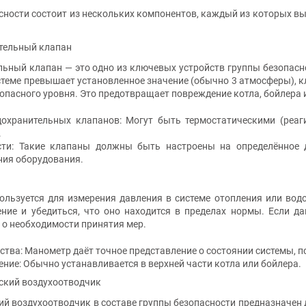
сности состоит из нескольких компонентов, каждый из которых 
ительный клапан
ьный клапан — это одно из ключевых устройств группы безопасно
стеме превышает установленное значение (обычно 3 атмосферы), 
зопасного уровня. Это предотвращает повреждение котла, бойлера 
охранительных клапанов: Могут быть термостатическими (реаг
.
сти: Такие клапаны должны быть настроены на определённое д
ия оборудования.
ользуется для измерения давления в системе отопления или вод
ение и убедиться, что оно находится в пределах нормы. Если д
 о необходимости принятия мер.
тва: Манометр даёт точное представление о состоянии системы, 
ние: Обычно устанавливается в верхней части котла или бойлера.
ский воздухоотводчик
й воздухоотводчик в составе группы безопасности предназначен 