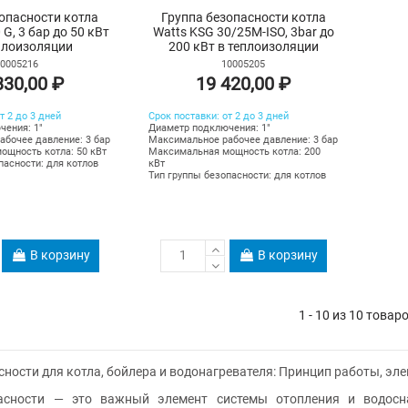
опасности котла
Группа безопасности котла
 G, 3 бар до 50 кВт
Watts KSG 30/25M-ISO, 3bar до
плоизоляции
200 кВт в теплоизоляции
0005216
10005205
330,00 ₽
19 420,00 ₽
т 2 до 3 дней
Срок поставки: от 2 до 3 дней
чения: 1"
Диаметр подключения: 1"
бочее давление: 3 бар
Максимальное рабочее давление: 3 бар
ощность котла: 50 кВт
Максимальная мощность котла: 200
пасности: для котлов
кВт
Тип группы безопасности: для котлов
В корзину
В корзину
1 - 10 из 10 товар
сности для котла, бойлера и водонагревателя: Принцип работы, эл
асности — это важный элемент системы отопления и водосн