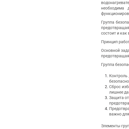
водонагреват
необходима 
функциониров
Группа безопа
предотвращая 
состоит и как
Принцип рабо
Основной зада
предотвращая 
Группа безопа
Контроль 
безопасно
Сброс изб
лишнее да
Защита от
предотвра
Предотвра
важно для
Элементы гру