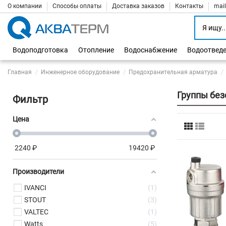
О компании
Способы оплаты
Доставка заказов
Контакты
mai
Водоподготовка
Отопление
Водоснабжение
Водоотвед
Главная
Инженерное оборудование
Предохранительная арматура
Группы без
Фильтр
Цена
2240
₽
19420
₽
Производители
IVANCI
1
STOUT
3
VALTEC
1
Watts
5