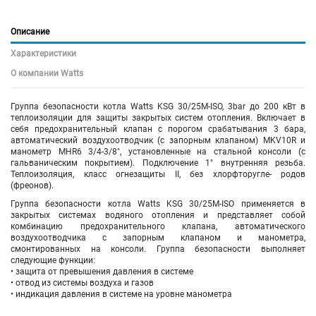
Описание
Характеристики
О компании Watts
Группа безопасности котла Watts KSG 30/25M-ISO, 3bar до 200 кВт в
теплоизоляции для защиты закрытых систем отопления. Включает в
себя предохранительный клапан с порогом срабатывания 3 бара,
автоматический воздухоотводчик (с запорным клапаном) MKV10R и
манометр MHR6 3/4-3/8", установленные на стальной консоли (с
гальваническим покрытием). Подключение 1" внутренняя резьба.
Теплоизоляция, класс огнезащиты II, без хлорфторугле- родов
(фреонов).
Группа безопасности котла Watts KSG 30/25M-ISO применяется в
закрытых системах водяного отопления и представляет собой
комбинацию предохранительного клапана, автоматического
воздухоотводчика с запорным клапаном и манометра,
смонтированных на консоли. Группа безопасности выполняет
следующие функции:
• защита от превышения давления в системе
• отвод из системы воздуха и газов
• индикация давления в системе на уровне манометра