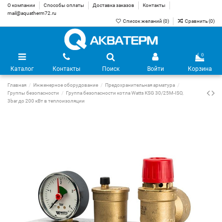
О компании
Способы оплаты
Доставка заказов
Контакты
mail@aquatherm72.ru
Список желаний (
0
)
Сравнить (
0
)
0
Каталог
Контакты
Поиск
Войти
Корзина
Главная
Инженерное оборудование
Предохранительная арматура
Группы безопасности
Группа безопасности котла Watts KSG 30/25M-ISO,
3bar до 200 кВт в теплоизоляции