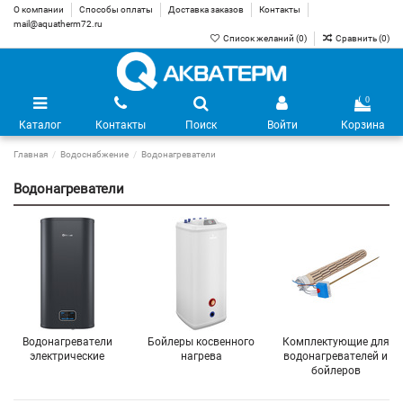
О компании
Способы оплаты
Доставка заказов
Контакты
mail@aquatherm72.ru
Список желаний (
0
)
Сравнить (
0
)
0
Каталог
Контакты
Поиск
Войти
Корзина
Главная
Водоснабжение
Водонагреватели
Водонагреватели
Водонагреватели
Бойлеры косвенного
Комплектующие для
электрические
нагрева
водонагревателей и
бойлеров