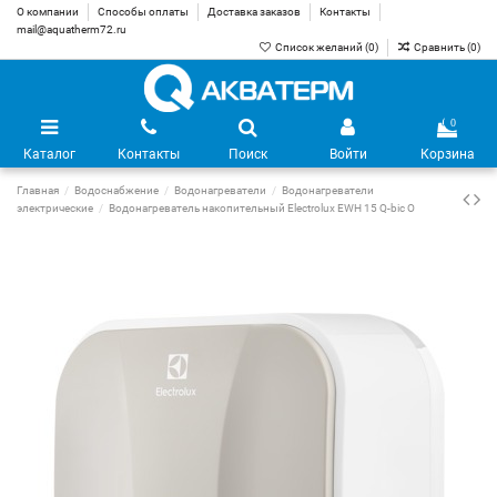
О компании
Способы оплаты
Доставка заказов
Контакты
mail@aquatherm72.ru
Список желаний (
0
)
Сравнить (
0
)
0
Каталог
Контакты
Поиск
Войти
Корзина
Главная
Водоснабжение
Водонагреватели
Водонагреватели
электрические
Водонагреватель накопительный Electrolux EWH 15 Q-bic O