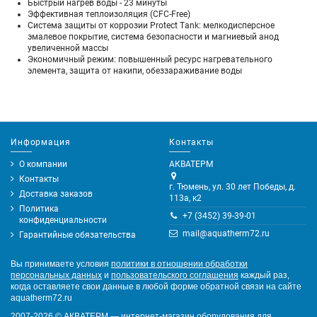
Быстрый нагрев воды - 23 минуты
Эффективная теплоизоляция (CFC-Free)
Система защиты от коррозии Protect Тank: мелкодисперсное
эмалевое покрытие, система безопасности и магниевый анод
увеличенной массы
Экономичный режим: повышенный ресурс нагревательного
элемента, защита от накипи, обеззараживание воды
Информация
Контакты
О компании
АКВАТЕРМ
Контакты
г. Тюмень, ул. 30 лет Победы, д.
Доставка заказов
113а, к2
Политика
+7 (3452) 39-39-01
конфиденциальности
mail@aquatherm72.ru
Гарантийные обязательства
Вы принимаете условия
политики в отношении обработки
персональных данных
и
пользовательского соглашения
каждый раз,
когда оставляете свои данные в любой форме обратной связи на сайте
aquatherm72.ru
2007-2026
©
АКВАТЕРМ — интернет-магазин оборудования для