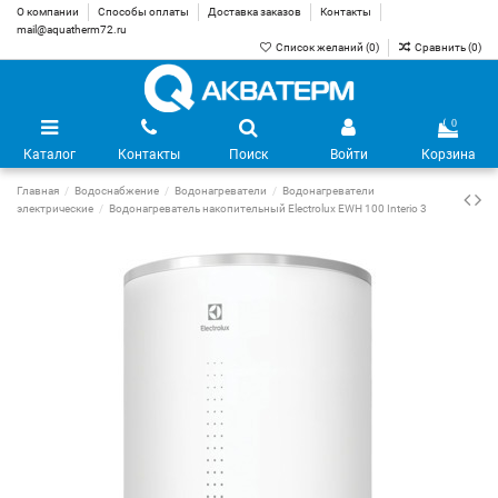
О компании
Способы оплаты
Доставка заказов
Контакты
mail@aquatherm72.ru
Список желаний (
0
)
Сравнить (
0
)
0
Каталог
Контакты
Поиск
Войти
Корзина
Главная
Водоснабжение
Водонагреватели
Водонагреватели
электрические
Водонагреватель накопительный Electrolux EWH 100 Interio 3