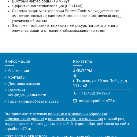
Быстрый нагрев воды - 19 минут
Эффективная теплоизоляция (CFC-Free)
Система защиты от коррозии Protect Тank: мелкодисперсное
эмалевое покрытие, система безопасности и магниевый анод
увеличенной массы
Экономичный режим: повышенный ресурс нагревательного
элемента, защита от накипи, обеззараживание воды
Информация
Контакты
О компании
АКВАТЕРМ
Контакты
г. Тюмень, ул. 30 лет Победы, д.
Доставка заказов
113а, к2
Политика
+7 (3452) 39-39-01
конфиденциальности
mail@aquatherm72.ru
Гарантийные обязательства
Вы принимаете условия
политики в отношении обработки
персональных данных
и
пользовательского соглашения
каждый раз,
когда оставляете свои данные в любой форме обратной связи на сайте
aquatherm72.ru
2007-2026
©
АКВАТЕРМ — интернет-магазин оборудования для