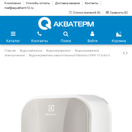
О компании
Способы оплаты
Доставка заказов
Контакты
mail@aquatherm72.ru
Список желаний (
0
)
Сравнить (
0
)
0
Каталог
Контакты
Поиск
Войти
Корзина
Главная
Водоснабжение
Водонагреватели
Водонагреватели
электрические
Водонагреватель накопительный Electrolux EWH 10 Q-bic U