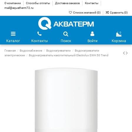
О компании
Способы оплаты
Доставка заказов
Контакты
mail@aquatherm72.ru
Список желаний (
0
)
Сравнить (
0
)
0
Каталог
Контакты
Поиск
Войти
Корзина
Главная
Водоснабжение
Водонагреватели
Водонагреватели
электрические
Водонагреватель накопительный Electrolux EWH 50 Trend