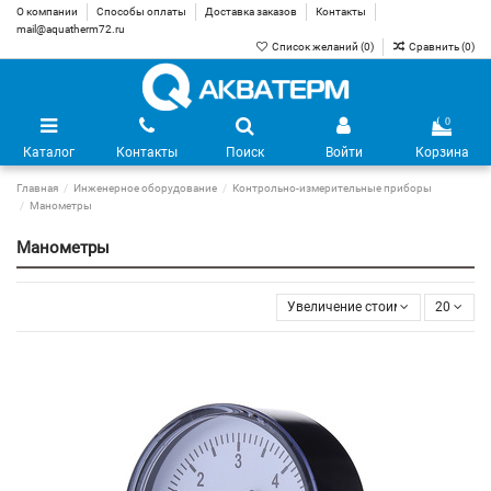
О компании
Способы оплаты
Доставка заказов
Контакты
mail@aquatherm72.ru
Список желаний (
0
)
Сравнить (
0
)
0
Каталог
Контакты
Поиск
Войти
Корзина
Главная
Инженерное оборудование
Контрольно-измерительные приборы
Манометры
Манометры
Увеличение стоимости
20