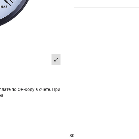
лате по QR-коду в счете. При
ра.
80