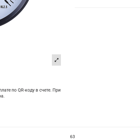
лате по QR-коду в счете. При
ра.
63