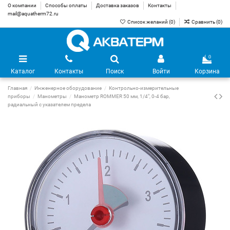
О компании
Способы оплаты
Доставка заказов
Контакты
mail@aquatherm72.ru
Список желаний (
0
)
Сравнить (
0
)
0
Каталог
Контакты
Поиск
Войти
Корзина
Главная
Инженерное оборудование
Контрольно-измерительные
приборы
Манометры
Манометр ROMMER 50 мм, 1/4", 0-4 бар,
радиальный с указателем предела