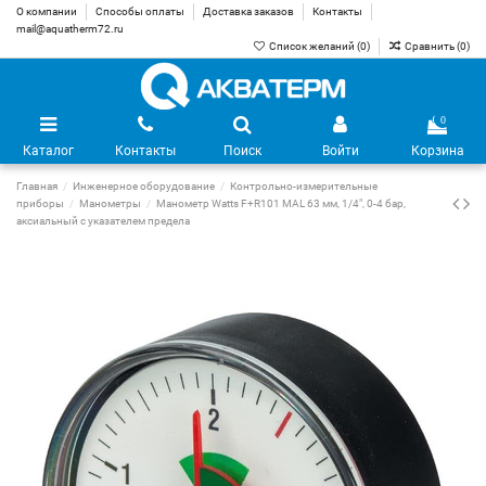
О компании
Способы оплаты
Доставка заказов
Контакты
mail@aquatherm72.ru
Список желаний (
0
)
Сравнить (
0
)
0
Каталог
Контакты
Поиск
Войти
Корзина
Главная
Инженерное оборудование
Контрольно-измерительные
приборы
Манометры
Манометр Watts F+R101 MAL 63 мм, 1/4", 0-4 бар,
аксиальный с указателем предела