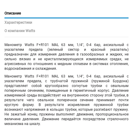
Описание
Характеристики
О компании Watts
Манометр Watts F+R101 MAL 63 мм, 1/4", 0-4 бар, аксиальный с
указателем предела (зеленый сектор и красный указатель)
предназначен для измерения давления в газообразных и жидких, не
сильно вязких и не кристаллизирующихся измеряемых средах, не
агрессивных по отношению к медным сплавам в системах отопления,
водоснабжения и охлаждения.
Манометр Watts F+R101 MAL 63 мм, 1/4", 0-4 бар, аксиальный с
указателем предела, с трубчатой пружиной (пружиной Бурдона)
представляет собой кругообразно согнутые трубки с овальным
поперечным сечением, помещенные в герметичный корпус. Давление
измеряемой среды воздействует на внутреннюю сторону этой трубки, в
результате чего овальное поперечное сечение принимает почти
круглую форму. В результате искривления пружинной трубки
возникают напряжения в кольцах трубки, которые разгибают пружину.
Не зажатый конец пружины выполняет движение, пропорциональное
величине давления. Движение передаётся посредством стрелочного
механизма на шкалу.