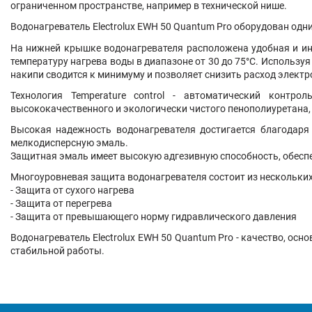
ограниченном пространстве, например в технической нише.
Водонагреватель Electrolux EWH 50 Quantum Pro оборудован од
На нижней крышке водонагревателя расположена удобная и ин
температуру нагрева воды в диапазоне от 30 до 75°С. Использу
накипи сводится к минимуму и позволяет снизить расход электр
Технология Temperature control - автоматический контро
высококачественного и экологически чистого пенополиуретана,
Высокая надежность водонагревателя достигается благодаря
мелкодисперсную эмаль.
Защитная эмаль имеет высокую адгезивную способность, обеспе
Многоуровневая защита водонагревателя состоит из нескольких
- Защита от сухого нагрева
- Защита от перегрева
- Защита от превышающего норму гидравлического давления
Водонагреватель Electrolux EWH 50 Quantum Pro - качество, о
стабильной работы.