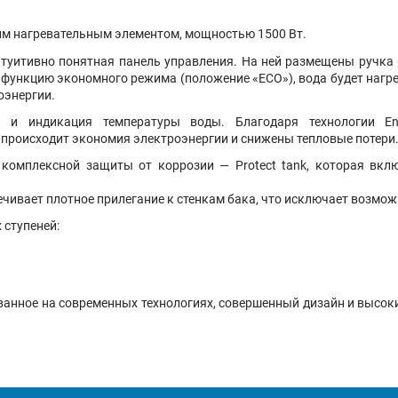
ним нагревательным элементом, мощностью 1500 Вт.
туитивно понятная панель управления. На ней размещены ручк
я функцию экономного режима (положение «ЕCO»), вода будет нагре
оэнергии.
ль и индикация температуры воды. Благодаря технологии E
 происходит экономия электроэнергии и снижены тепловые потери
 комплексной защиты от коррозии — Protect tank, которая вк
чивает плотное прилегание к стенкам бака, что исключает возмож
 ступеней:
снованное на современных технологиях, совершенный дизайн и высо