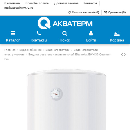
О компании
Способы оплаты
Доставка заказов
Контакты
mail@aquatherm72.ru
Список желаний (
0
)
Сравнить (
0
)
0
Каталог
Контакты
Поиск
Войти
Корзина
Главная
Водоснабжение
Водонагреватели
Водонагреватели
электрические
Водонагреватель накопительный Electrolux EWH 30 Quantum
Pro