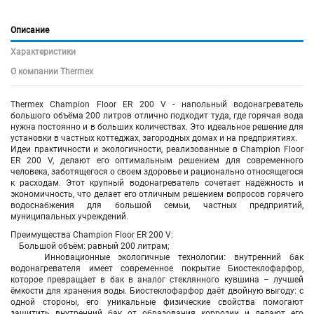
Описание
Характеристики
О компании Thermex
Thermex Champion Floor ER 200 V - напольный водонагреватель
большого объёма 200 литров отлично подходит туда, где горячая вода
нужна постоянно и в больших количествах. Это идеальное решение для
установки в частных коттеджах, загородных домах и на предприятиях.
Идеи практичности и экологичности, реализованные в Champion Floor
ER 200 V, делают его оптимальным решением для современного
человека, заботящегося о своем здоровье и рационально относящегося
к расходам. Этот крупный водонагреватель сочетает надёжность и
экономичность, что делает его отличным решением вопросов горячего
водоснабжения для большой семьи, частных предприятий,
муниципальных учреждений.
Преимущества Champion Floor ER 200 V:
Большой объём: равный 200 литрам;
Инновационные экологичные технологии: внутренний бак
водонагревателя имеет современное покрытие Биостеклофарфор,
которое превращает в бак в аналог стеклянного кувшина – лучшей
ёмкости для хранения воды. Биостеклофарфор даёт двойную выгоду: с
одной стороны, его уникальные физические свойства помогают
защитить внутренний бак от образования коррозии и делают его