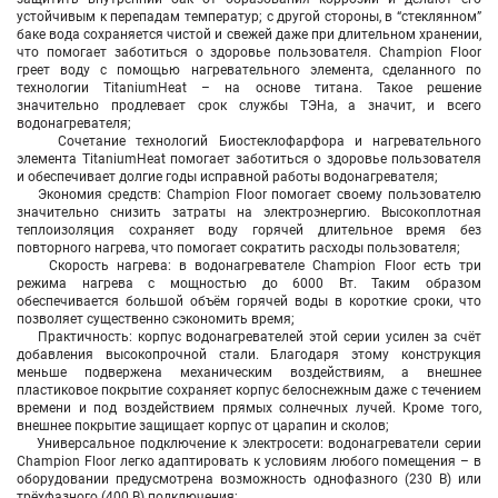
устойчивым к перепадам температур; с другой стороны, в “стеклянном”
баке вода сохраняется чистой и свежей даже при длительном хранении,
что помогает заботиться о здоровье пользователя. Champion Floor
греет воду с помощью нагревательного элемента, сделанного по
технологии TitaniumHeat – на основе титана. Такое решение
значительно продлевает срок службы ТЭНа, а значит, и всего
водонагревателя;
Сочетание технологий Биостеклофарфора и нагревательного
элемента TitaniumHeat помогает заботиться о здоровье пользователя
и обеспечивает долгие годы исправной работы водонагревателя;
Экономия средств: Champion Floor помогает своему пользователю
значительно снизить затраты на электроэнергию. Высокоплотная
теплоизоляция сохраняет воду горячей длительное время без
повторного нагрева, что помогает сократить расходы пользователя;
Скорость нагрева: в водонагревателе Champion Floor есть три
режима нагрева с мощностью до 6000 Вт. Таким образом
обеспечивается большой объём горячей воды в короткие сроки, что
позволяет существенно сэкономить время;
Практичность: корпус водонагревателей этой серии усилен за счёт
добавления высокопрочной стали. Благодаря этому конструкция
меньше подвержена механическим воздействиям, а внешнее
пластиковое покрытие сохраняет корпус белоснежным даже с течением
времени и под воздействием прямых солнечных лучей. Кроме того,
внешнее покрытие защищает корпус от царапин и сколов;
Универсальное подключение к электросети: водонагреватели серии
Champion Floor легко адаптировать к условиям любого помещения – в
оборудовании предусмотрена возможность однофазного (230 В) или
трёхфазного (400 В) подключения;