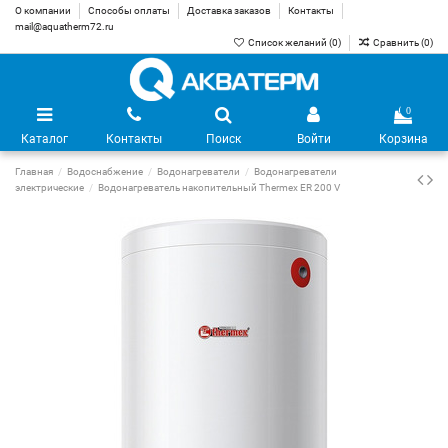
О компании
Способы оплаты
Доставка заказов
Контакты
mail@aquatherm72.ru
Список желаний (
0
)
Сравнить (
0
)
0
Каталог
Контакты
Поиск
Войти
Корзина
Главная
Водоснабжение
Водонагреватели
Водонагреватели
электрические
Водонагреватель накопительный Thermex ER 200 V