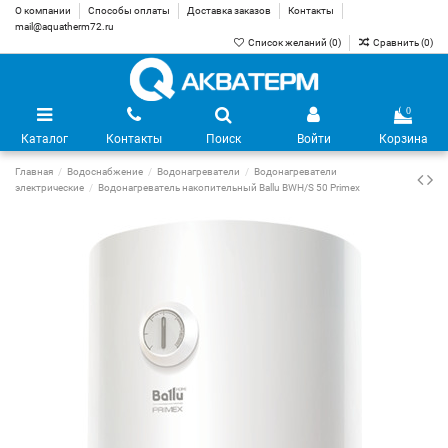
О компании
Способы оплаты
Доставка заказов
Контакты
mail@aquatherm72.ru
Список желаний (
0
)
Сравнить (
0
)
0
Каталог
Контакты
Поиск
Войти
Корзина
Главная
Водоснабжение
Водонагреватели
Водонагреватели
электрические
Водонагреватель накопительный Ballu BWH/S 50 Primex