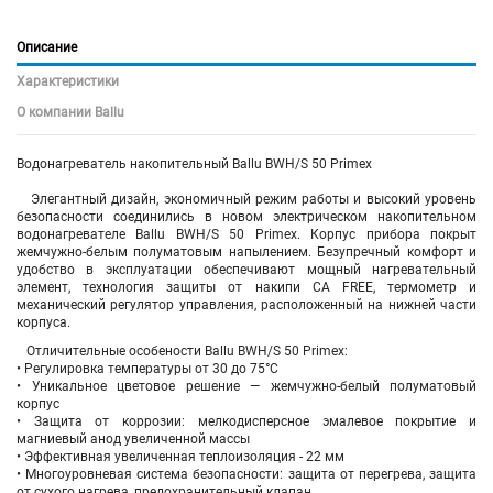
Описание
Характеристики
О компании Ballu
Водонагреватель накопительный Ballu BWH/S 50 Primex
Элегантный дизайн, экономичный режим работы и высокий уровень
безопасности соединились в новом электрическом накопительном
водонагревателе Ballu BWH/S 50 Primex. Корпус прибора покрыт
жемчужно-белым полуматовым напылением. Безупречный комфорт и
удобство в эксплуатации обеспечивают мощный нагревательный
элемент, технология защиты от накипи CA FREE, термометр и
механический регулятор управления, расположенный на нижней части
корпуса.
Отличительные особености Ballu BWH/S 50 Primex:
• Регулировка температуры от 30 до 75°С
• Уникальное цветовое решение — жемчужно-белый полуматовый
корпус
• Защита от коррозии: мелкодисперсное эмалевое покрытие и
магниевый анод увеличенной массы
• Эффективная увеличенная теплоизоляция - 22 мм
• Многоуровневая система безопасности: защита от перегрева, защита
от сухого нагрева, предохранительный клапан