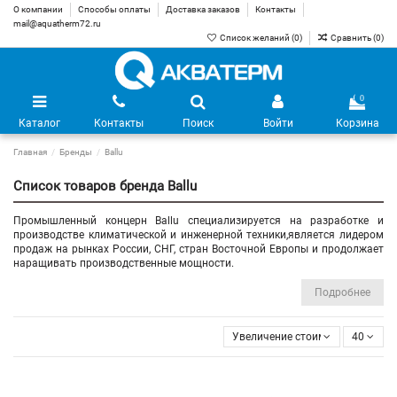
О компании
Способы оплаты
Доставка заказов
Контакты
mail@aquatherm72.ru
Список желаний (
0
)
Сравнить (
0
)
0
Каталог
Контакты
Поиск
Войти
Корзина
Главная
Бренды
Ballu
Список товаров бренда Ballu
Промышленный концерн Ballu специализируется на разработке и
производстве климатической и инженерной техники,является лидером
продаж на рынках России, СНГ, стран Восточной Европы и продолжает
наращивать производственные мощности.
Подробнее
Увеличение стоимости
40