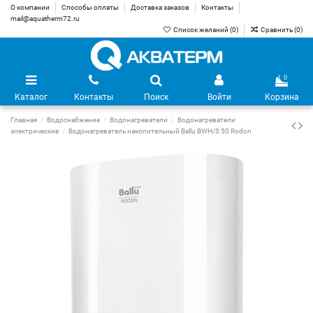
О компании
Способы оплаты
Доставка заказов
Контакты
mail@aquatherm72.ru
Список желаний (
0
)
Сравнить (
0
)
0
Каталог
Контакты
Поиск
Войти
Корзина
Главная
Водоснабжение
Водонагреватели
Водонагреватели
электрические
Водонагреватель накопительный Ballu BWH/S 50 Rodon