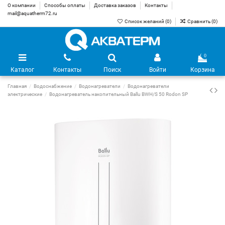
О компании
Способы оплаты
Доставка заказов
Контакты
mail@aquatherm72.ru
Список желаний (
0
)
Сравнить (
0
)
0
Каталог
Контакты
Поиск
Войти
Корзина
Главная
Водоснабжение
Водонагреватели
Водонагреватели
электрические
Водонагреватель накопительный Ballu BWH/S 50 Rodon SP