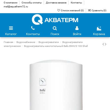
О компании
Способы оплаты
Доставка заказов
Контакты
mail@aquatherm72.ru
Список желаний (
0
)
Сравнить (
0
)
0
Каталог
Контакты
Поиск
Войти
Корзина
Главная
Водоснабжение
Водонагреватели
Водонагреватели
электрические
Водонагреватель накопительный Ballu BWH/S 100 Shell