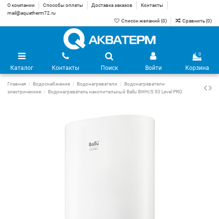
О компании
Способы оплаты
Доставка заказов
Контакты
mail@aquatherm72.ru
Список желаний (
0
)
Сравнить (
0
)
0
Каталог
Контакты
Поиск
Войти
Корзина
Главная
Водоснабжение
Водонагреватели
Водонагреватели
электрические
Водонагреватель накопительный Ballu BWH/S 50 Level PRO