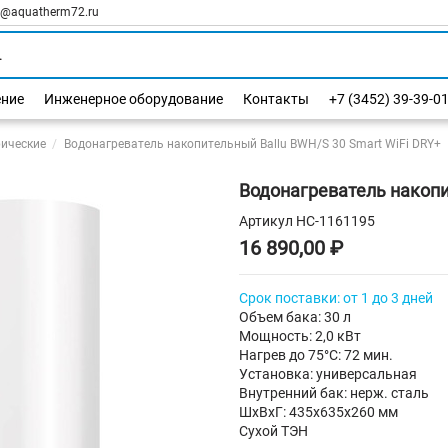
l@aquatherm72.ru
ение
Инженерное оборудование
Контакты
+7 (3452) 39-39-0
рические
Водонагреватель накопительный Ballu BWH/S 30 Smart WiFi DRY+
Водонагреватель накопи
Артикул
НС-1161195
16 890,00 ₽
Срок поставки: от 1 до 3 дней
Объем бака: 30 л
Мощность: 2,0 кВт
Нагрев до 75°С: 72 мин.
Установка: универсальная
Внутренний бак: нерж. сталь
ШхВхГ: 435х635х260 мм
Сухой ТЭН