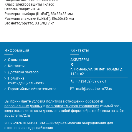
Класс электрозащиты I класс
Степень защиты IP 40
Размеры прибора (ШхВхГ), 83x83x38 мм
Размеры упаковки (ШхВхГ), 86х55х86 мм
Вес нетто/брутто, 0,15/0,17 кг
Информация
Контакты
О компании
АКВАТЕРМ
Контакты
г. Тюмень, ул. 30 лет Победы, д.
Доставка заказов
113а, к2
Политика
+7 (3452) 39-39-01
конфиденциальности
mail@aquatherm72.ru
Гарантийные обязательства
Вы принимаете условия
политики в отношении обработки
персональных данных
и
пользовательского соглашения
каждый раз,
когда оставляете свои данные в любой форме обратной связи на сайте
aquatherm72.ru
2007-2026
©
АКВАТЕРМ — интернет-магазин оборудования для
отопления и водоснабжения.