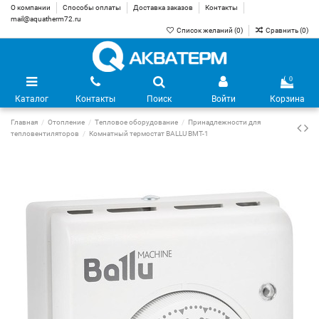
О компании
Способы оплаты
Доставка заказов
Контакты
mail@aquatherm72.ru
Список желаний (
0
)
Сравнить (
0
)
0
Каталог
Контакты
Поиск
Войти
Корзина
Главная
Отопление
Тепловое оборудование
Принадлежности для
тепловентиляторов
Комнатный термостат BALLU BMT-1