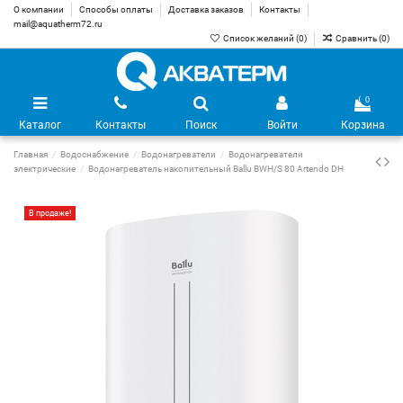
О компании
Способы оплаты
Доставка заказов
Контакты
mail@aquatherm72.ru
Список желаний (
0
)
Сравнить (
0
)
0
Каталог
Контакты
Поиск
Войти
Корзина
Главная
Водоснабжение
Водонагреватели
Водонагреватели
электрические
Водонагреватель накопительный Ballu BWH/S 80 Artendo DH
В продаже!