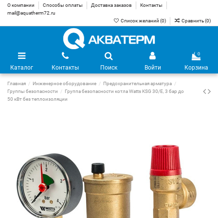
О компании
Способы оплаты
Доставка заказов
Контакты
mail@aquatherm72.ru
Список желаний (
0
)
Сравнить (
0
)
0
Каталог
Контакты
Поиск
Войти
Корзина
Главная
Инженерное оборудование
Предохранительная арматура
Группы безопасности
Группа безопасности котла Watts KSG 30/E, 3 бар до
50 кВт без теплоизоляции