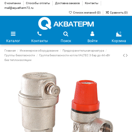
О компании
Способы оплаты
Доставка заказов
Контакты
mail@aquatherm72.ru
Список желаний (
0
)
Сравнить (
0
)
0
Каталог
Контакты
Поиск
Войти
Корзина
Главная
Инженерное оборудование
Предохранительная арматура
Группы безопасности
Группа безопасности котла VALTEC 3 бар до 44 кВт
без теплоизоляции