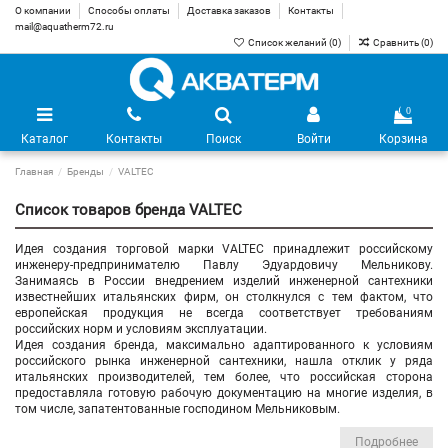
О компании
Способы оплаты
Доставка заказов
Контакты
mail@aquatherm72.ru
Список желаний (
0
)
Сравнить (
0
)
0
Каталог
Контакты
Поиск
Войти
Корзина
Главная
Бренды
VALTEC
Список товаров бренда VALTEC
Идея создания торговой марки VALTEC принадлежит российскому
инженеру-предпринимателю Павлу Эдуардовичу Мельникову.
Занимаясь в России внедрением изделий инженерной сантехники
известнейших итальянских фирм, он столкнулся с тем фактом, что
европейская продукция не всегда соответствует требованиям
российских норм и условиям эксплуатации.
Идея создания бренда, максимально адаптированного к условиям
российского рынка инженерной сантехники, нашла отклик у ряда
итальянских производителей, тем более, что российская сторона
предоставляла готовую рабочую документацию на многие изделия, в
том числе, запатентованные господином Мельниковым.
Подробнее