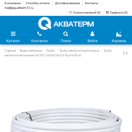
О компании
Способы оплаты
Доставка заказов
Контакты
mail@aquatherm72.ru
Список желаний (
0
)
Сравнить (
0
)
0
Каталог
Контакты
Поиск
Войти
Корзина
Главная
Водоснабжение
Трубы
Трубы металлопластиковые
Труба
металлопластиковая VALTEC V2630 26х3,0 (бухта 50 м)