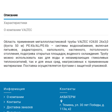
Описание
Характеристики
О компании VALTEC
Область применения металлопластиковой трубы VALTEC V2630 26х3,0
(бухта 50 м) PE-Xb/AL/PE-Xb – системы водоснабжения, включая
питьевое, радиаторного, напольного, настенного, потолочного
отопления, подогрева открытых площадок, водяного охлаждения. Трубу
можно использовать как для воды и незамерзающих гликолевых
теплоносителей, так и для иных сред, неагрессивных к примененным
материалам. Поставка осуществляется бухтами с защитной упаковкой.
Информация
Контакты
О компании
АКВАТЕРМ
Контакты
г. Тюмень, ул. 30 лет Победы, д.
Доставка заказов
113а, к2