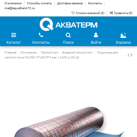
О компании
Способы оплаты
Доставка заказов
Контакты
mail@aquatherm72.ru
Список желаний (
0
)
Сравнить (
0
)
0
Каталог
Контакты
Поиск
Войти
Корзина
Главная
Отопление
Теплый пол
Водяной теплый пол
Подложка для
теплого пола VALTEC VT.HS.FP 3 мм, 1,2х25 м, 30 м2