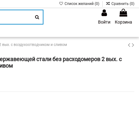
Список желаний (
0
)
Сравнить (
0
)
Войти
Корзина
1
 вых. с воздухоотводчиком и сливом
ержавеющей стали без расходомеров 2 вых. с
ливом