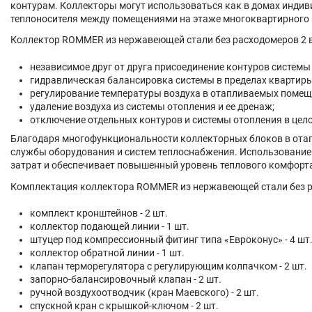
контурам. Коллекторы могут использоваться как в домах индиви
теплоносителя между помещениями на этаже многоквартирного 
Коллектор ROMMER из нержавеющей стали без расходомеров 2 в
независимое друг от друга присоединение контуров системы
гидравлическая балансировка системы в пределах квартир
регулирование температуры воздуха в отапливаемых помещ
удаление воздуха из системы отопления и ее дренаж;
отключение отдельных контуров и системы отопления в цел
Благодаря многофункциональности коллекторных блоков в отап
службы оборудования и систем теплоснабжения. Использование
затрат и обеспечивает повышенный уровень теплового комфорт
Комплектация коллектора ROMMER из нержавеющей стали без ра
комплект кронштейнов - 2 шт.
коллектор подающей линии - 1 шт.
штуцер под компрессионный фитинг типа «Евроконус» - 4 шт
коллектор обратной линии - 1 шт.
клапан терморегулятора с регулирующим колпачком - 2 шт.
запорно-балансировочный клапан - 2 шт.
ручной воздухоотводчик (кран Маевского) - 2 шт.
спускной кран с крышкой-ключом - 2 шт.