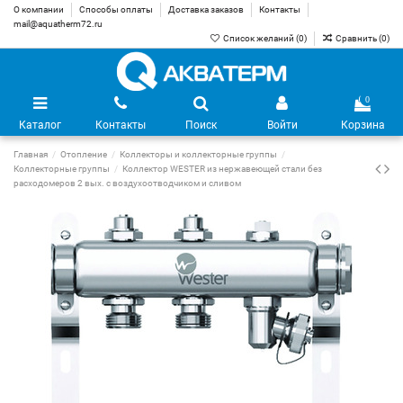
О компании
Способы оплаты
Доставка заказов
Контакты
mail@aquatherm72.ru
Список желаний (
0
)
Сравнить (
0
)
0
Каталог
Контакты
Поиск
Войти
Корзина
Главная
Отопление
Коллекторы и коллекторные группы
Коллекторные группы
Коллектор WESTER из нержавеющей стали без
расходомеров 2 вых. с воздухоотводчиком и сливом