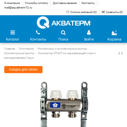
О компании
Способы оплаты
Доставка заказов
Контакты
mail@aquatherm72.ru
Список желаний (
0
)
Сравнить (
0
)
0
Каталог
Контакты
Поиск
Войти
Корзина
Главная
Отопление
Коллекторы и коллекторные группы
Коллекторные группы
Коллектор STOUT из нержавеющей стали с
расходомерами 2 вых.
Скидка для своих