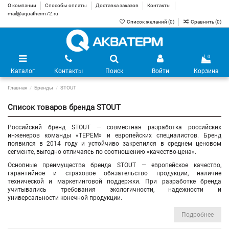
О компании
Способы оплаты
Доставка заказов
Контакты
mail@aquatherm72.ru
Список желаний (
0
)
Сравнить (
0
)
0
Каталог
Контакты
Поиск
Войти
Корзина
Главная
Бренды
STOUT
Список товаров бренда STOUT
Российский бренд STOUT — совместная разработка российских
инженеров команды «ТЕРЕМ» и европейских специалистов. Бренд
появился в 2014 году и устойчиво закрепился в среднем ценовом
сегменте, выгодно отличаясь по соотношению «качество-цена».
Основные преимущества бренда STOUT — европейское качество,
гарантийное и страховое обязательство продукции, наличие
технической и маркетинговой поддержки. При разработке бренда
учитывались требования экологичности, надежности и
универсальности конечной продукции.
Подробнее