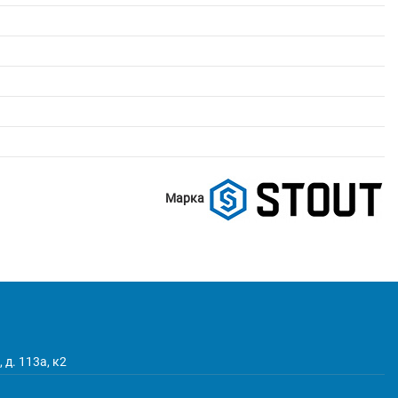
Марка
 д. 113а, к2